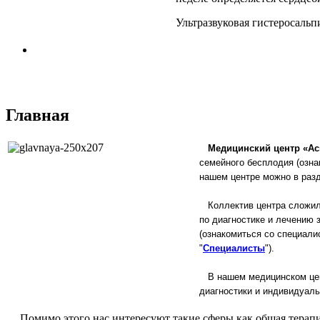
Ультразвуковая гистеросальпи
Главная
Медицинский центр «Ас
семейного бесплодия
(озн
нашем центре можно в разд
Коллектив центра сложилс
по диагностике и лечению 
(ознакомиться со специали
"
Специалисты
").
В нашем медицинском цен
диагностики и индивидуаль
Помимо этого нас интересуют такие сферы как общая терапи