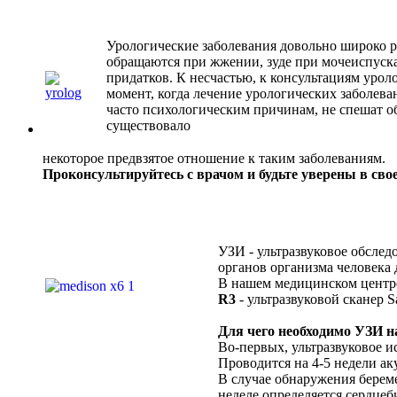
Урологические заболевания довольно широко р
обращаются при жжении, зуде при мочеиспускан
придатков. К несчастью, к консультациям уро
момент, когда лечение урологических заболева
часто психологическим причинам, не спешат об
существовало
некоторое предвзятое отношение к таким заболеваниям.
Проконсультируйтесь с врачом и будьте уверены в сво
УЗИ - ультразвуковое обсле
органов организма человека
В нашем медицинском центре
R3
- ультразвуковой сканер 
Для чего необходимо УЗИ н
Во-первых, ультразвуковое и
Проводится на 4-5 недели а
В случае обнаружения берем
неделе определяется сердцеб