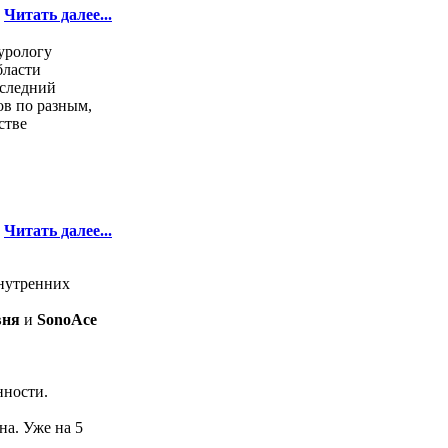
Читать далее...
урологу
бласти
оследний
ов по разным,
стве
Читать далее...
внутренних
вня
и
SonoAce
нности.
а. Уже на 5