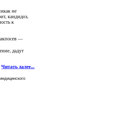
никак не
ит, кандидоз,
ность к
бакпосев —
ение, дадут
Читать далее...
 медицинского