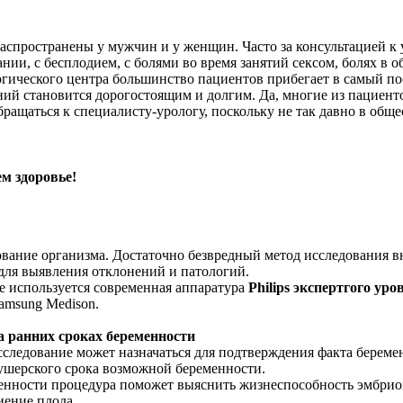
аспространены у мужчин и у женщин. Часто за консультацией к 
ии, с бесплодием, с болями во время занятий сексом, болях в о
логического центра большинство пациентов прибегает в самый п
ний становится дорогостоящим и долгим. Да, многие из пациент
ращаться к специалисту-урологу, поскольку не так давно в обще
ем здоровье!
дование организма. Достаточно безвредный метод исследования 
 для выявления отклонений и патологий.
 используется современная аппаратура
Philips экспертгого уро
Samsung Medison.
а ранних сроках беременности
сследование может назначаться для подтверждения факта береме
кушерского срока возможной беременности.
енности процедура поможет выяснить жизнеспособность эмбрион
иение плода.