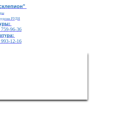
Асклепион"
дры
ирургии РУДН
туры:
) 759-96-36
атура:
) 993-12-16