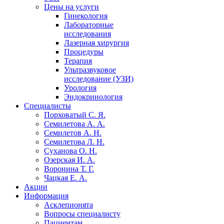
Цены на услуги
Гинекология
Лабораторные
исследования
Лазерная хирургия
Процедуры
Терапия
Ультразвуковое
исследование (УЗИ)
Урология
Эндокринология
Специалисты
Порховатый С. Я.
Семилетова А. А.
Семилетов А. Н.
Семилетова Л. Н.
Суханова О. Н.
Озерская И. А.
Воронина Т. Г.
Чацкая Е. А.
Акции
Информация
Асклепионята
Вопросы специалисту
Пациентам