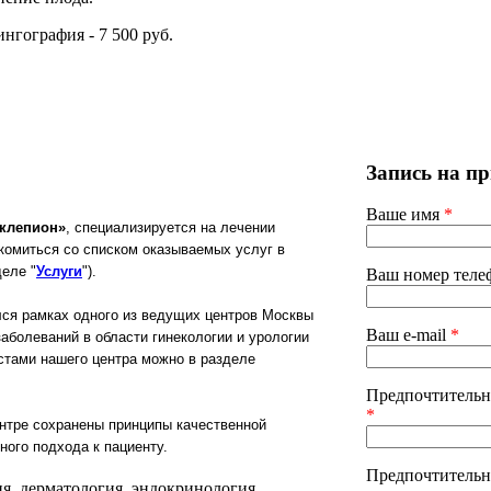
нгография - 7 500 руб.
Запись
на пр
Ваше имя
*
клепион»
, специализируется на лечении
акомиться со списком оказываемых услуг в
еле "
Услуги
")
.
Ваш номер тел
я рамках одного из ведущих центров Москвы
Ваш e-mail
*
заболеваний в области гинекологии и урологии
стами нашего центра можно в разделе
Предпочтительн
*
тре сохранены принципы качественной
ного подхода к пациенту.
Предпочтительн
я, дерматология, эндокринология.