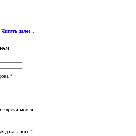
Читать далее...
ием
ефона
*
ое время записи
ая дата записи
*