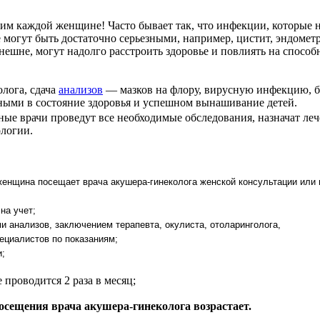
м каждой женщине! Часто бывает так, что инфекции, которые 
 могут быть достаточно серьезными, например, цистит, эндометр
нешне, могут надолго расстроить здоровье и повлиять на способ
олога, сдача
анализов
— мазков на флору, вирусную инфекцию, 
ными в состояние здоровья и успешном вынашивание детей.
е врачи проведут все необходимые обследования, назначат леч
логии.
енщина посещает врача акушера-гинеколога женской консультации или
на учет;
ми анализов, заключением терапевта, окулиста, отоларинголога,
ециалистов по показаниям;
и;
 проводится 2 раза в месяц;
сещения врача акушера-гинеколога возрастает.